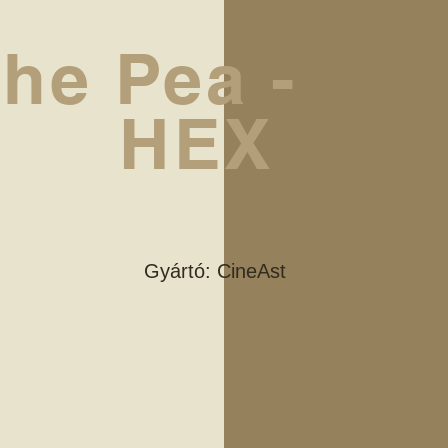
he Pea -
HEX
Gyártó: CineAst