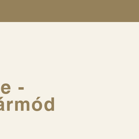
se
​-
tármód