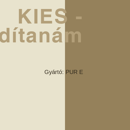
KIES -
dítanám
Gyártó: PUR E