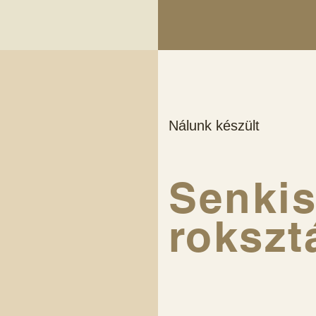
Nálunk készült
Senki
roksz